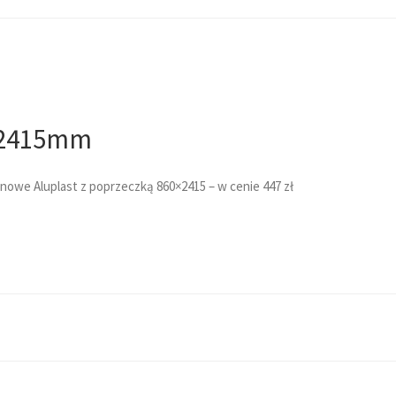
x2415mm
we Aluplast z poprzeczką 860×2415 – w cenie 447 zł